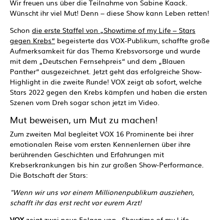
Wir freuen uns über die Teilnahme von Sabine Kaack.
Wünscht ihr viel Mut! Denn – diese Show kann Leben retten!
Schon
die erste Staffel von „Showtime of my Life – Stars
gegen Krebs“
begeisterte das VOX-Publikum, schaffte große
Aufmerksamkeit für das Thema Krebsvorsorge und wurde
mit dem „Deutschen Fernsehpreis“ und dem „Blauen
Panther“ ausgezeichnet. Jetzt geht das erfolgreiche Show-
Highlight in die zweite Runde! VOX zeigt ab sofort, welche
Stars 2022 gegen den Krebs kämpfen und haben die ersten
Szenen vom Dreh sogar schon jetzt im Video.
Mut beweisen, um Mut zu machen!
Zum zweiten Mal begleitet VOX 16 Prominente bei ihrer
emotionalen Reise vom ersten Kennenlernen über ihre
berührenden Geschichten und Erfahrungen mit
Krebserkrankungen bis hin zur großen Show-Performance.
Die Botschaft der Stars:
"Wenn wir uns vor einem Millionenpublikum ausziehen,
schafft ihr das erst recht vor eurem Arzt!
VOX
zeigt zwei neue Folgen von „Showtime of my Life –