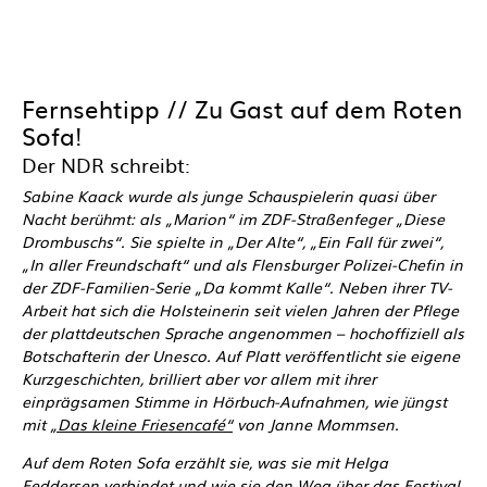
Fernsehtipp // Zu Gast auf dem Roten
Sofa!
Der NDR schreibt:
Sabine Kaack wurde als junge Schauspielerin quasi über
Nacht berühmt: als „Marion“ im ZDF-Straßenfeger „Diese
Drombuschs“. Sie spielte in „Der Alte“, „Ein Fall für zwei“,
„In aller Freundschaft“ und als Flensburger Polizei-Chefin in
der ZDF-Familien-Serie „Da kommt Kalle“. Neben ihrer TV-
Arbeit hat sich die Holsteinerin seit vielen Jahren der Pflege
der plattdeutschen Sprache angenommen – hochoffiziell als
Botschafterin der Unesco. Auf Platt veröffentlicht sie eigene
Kurzgeschichten, brilliert aber vor allem mit ihrer
einprägsamen Stimme in Hörbuch-Aufnahmen, wie jüngst
mit
„Das kleine Friesencafé“
von Janne Mommsen.
Auf dem Roten Sofa erzählt sie, was sie mit Helga
Feddersen verbindet und wie sie den Weg über das Festival